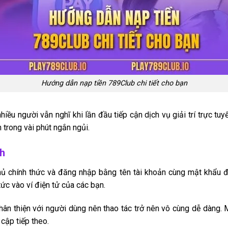
Hướng dẫn nạp tiền 789Club chi tiết cho bạn
iều người vẫn nghĩ khi lần đầu tiếp cận dịch vụ giải trí trực tu
 trong vài phút ngắn ngủi.
nh
 chủ chính thức và đăng nhập bằng tên tài khoản cùng mật khẩu 
ức vào ví điện tử của các bạn.
thân thiện với người dùng nên thao tác trở nên vô cùng dễ dàng. 
 cập tiếp theo.