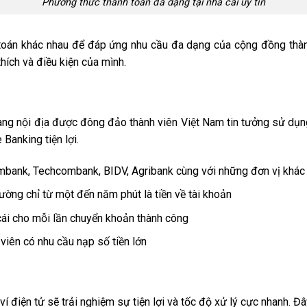
Phương thức thanh toán đa dạng tại nhà cái uy tín
 toán khác nhau để đáp ứng nhu cầu đa dạng của cộng đồng thà
hích và điều kiện của mình.
ng nội địa được đông đảo thành viên Việt Nam tin tưởng sử dụng
Banking tiện lợi.
ombank, Techcombank, BIDV, Agribank cùng với những đơn vị khác
hường chỉ từ một đến năm phút là tiền về tài khoản
 cái cho mỗi lần chuyển khoản thành công
 viên có nhu cầu nạp số tiền lớn
ví điện tử sẽ trải nghiệm sự tiện lợi và tốc độ xử lý cực nhanh. Đâ