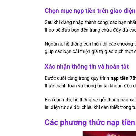
Chọn mục nạp tiền trên giao diện
Sau khi đăng nhập thành công, các bạn nhấn
theo sẽ đưa bạn đến trang chứa đầy đủ các
Ngoài ra, hệ thống còn hiển thị các chương 
giúp các bạn cải thiện giá trị giao dịch một 
Xác nhận thông tin và hoàn tất
Bước cuối cùng trong quy trình
nạp tiền 7
thức thanh toán và thông tin tài khoản đều c
Bên cạnh đó, hệ thống sẽ gửi thông báo xác
lai điện tử để đối chiếu khi cần thiết trong t
Các phương thức nạp tiền