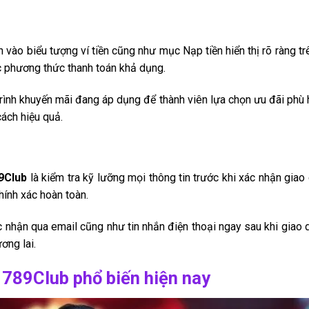
 vào biểu tượng ví tiền cũng như mục Nạp tiền hiển thị rõ ràng t
 phương thức thanh toán khả dụng.
trình khuyến mãi đang áp dụng để thành viên lựa chọn ưu đãi phù 
cách hiệu quả.
89Club
là kiểm tra kỹ lưỡng mọi thông tin trước khi xác nhận gia
hính xác hoàn toàn.
 nhận qua email cũng như tin nhắn điện thoại ngay sau khi giao d
ương lai.
 789Club phổ biến hiện nay