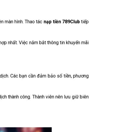
rên màn hình. Thao tác
nạp tiền 789Club
tiếp
hợp nhất. Việc nắm bắt thông tin khuyến mãi
o dịch. Các bạn cần đảm bảo số tiền, phương
ịch thành công. Thành viên nên lưu giữ biên