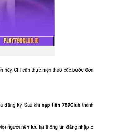
yến này. Chỉ cần thực hiện theo các bước đơn
đã đăng ký. Sau khi
nạp tiền 789Club
thành
Mọi người nên lưu lại thông tin đăng nhập ở