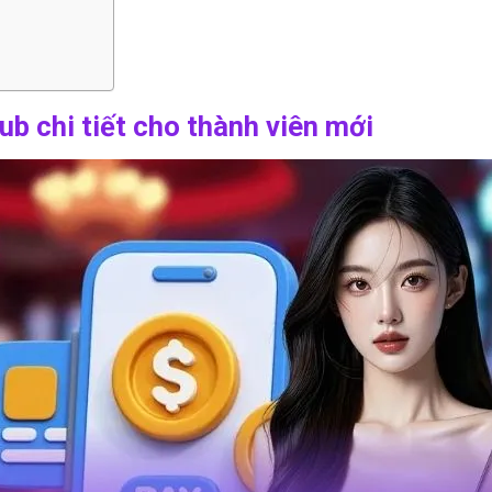
b chi tiết cho thành viên mới