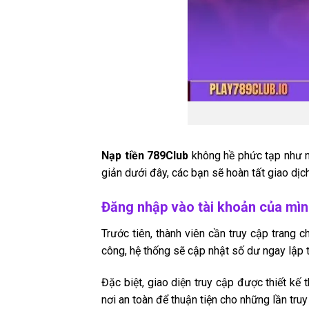
Nạp tiền 789Club
không hề phức tạp như nh
giản dưới đây, các bạn sẽ hoàn tất giao dịch
Đăng nhập vào tài khoản của mì
Trước tiên, thành viên cần truy cập trang
công, hệ thống sẽ cập nhật số dư ngay lập t
Đặc biệt, giao diện truy cập được thiết kế 
nơi an toàn để thuận tiện cho những lần truy