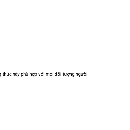
g thức này phù hợp với mọi đối tượng người