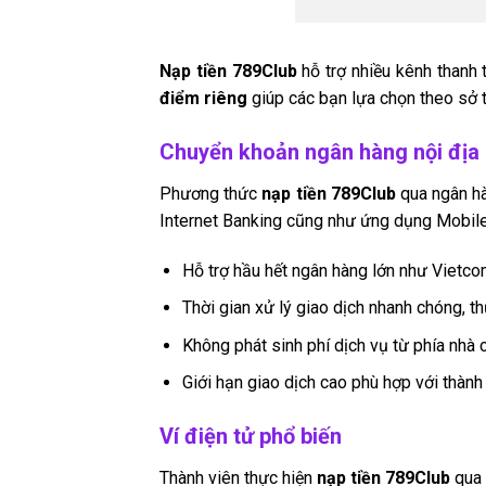
Nạp tiền 789Club
hỗ trợ nhiều kênh thanh
điểm riêng
giúp các bạn lựa chọn theo sở t
Chuyển khoản ngân hàng nội địa
Phương thức
nạp tiền 789Club
qua ngân hà
Internet Banking cũng như ứng dụng Mobile 
Hỗ trợ hầu hết ngân hàng lớn như Vietc
Thời gian xử lý giao dịch nhanh chóng, t
Không phát sinh phí dịch vụ từ phía nhà
Giới hạn giao dịch cao phù hợp với thành
Ví điện tử phổ biến
Thành viên thực hiện
nạp tiền 789Club
qua 