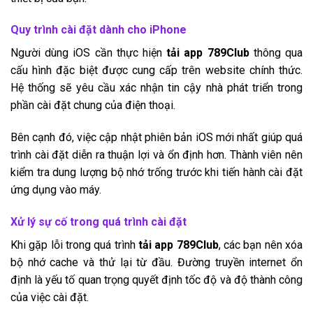
Quy trình cài đặt dành cho iPhone
Người dùng iOS cần thực hiện
tải app 789Club
thông qua
cấu hình đặc biệt được cung cấp trên website chính thức.
Hệ thống sẽ yêu cầu xác nhận tin cậy nhà phát triển trong
phần cài đặt chung của điện thoại.
Bên cạnh đó, việc cập nhật phiên bản iOS mới nhất giúp quá
trình cài đặt diễn ra thuận lợi và ổn định hơn. Thành viên nên
kiểm tra dung lượng bộ nhớ trống trước khi tiến hành cài đặt
ứng dụng vào máy.
Xử lý sự cố trong quá trình cài đặt
Khi gặp lỗi trong quá trình
tải app 789Club
, các bạn nên xóa
bộ nhớ cache và thử lại từ đầu. Đường truyền internet ổn
định là yếu tố quan trọng quyết định tốc độ và độ thành công
của việc cài đặt.