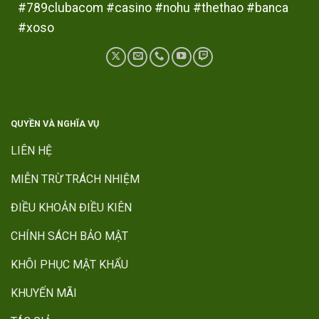
#789clubacom #casino #nohu #thethao #banca
#xoso
QUYỀN VÀ NGHĨA VỤ
LIÊN HỆ
MIỄN TRỪ TRÁCH NHIỆM
ĐIỀU KHOẢN ĐIỀU KIÊN
CHÍNH SÁCH BẢO MẬT
KHÔI PHỤC MẬT KHẨU
KHUYẾN MÃI